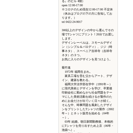
る』のビル 4階）
open 12:00-17:00
※コロナのため現在12:00-17:00 不定休
（休みはブログの下の方に告知してお
ります。）
tel 0422-24-9017
300以上のデザインの中から選んでその
場でTシャツにプリント！20分でお渡し
します。
デザインレーベルは、スモールデザイ
ン（シンプル＆パロディ）、ジジ（時
事ネタ）、スーベニア吉祥寺（吉祥寺
ネタ）の３つ。
お気に入りのデザインを見つけよう。
菊竹進
1972年 福岡生まれ。
家具工場を営む父からアート、デザ
イン、建築を教わる。
福岡大学法学部在学中（1991年～）
に現代美術とデザインを学び、卒業後
印刷会社に勤めながら社会問題をテー
マにした美術活動を続けるが製作のた
めにお金だけが出ていく日々が続く。
そんな中、時事問題を風刺したデザイ
ンをプリントしたTシャツの製作（2002
年～）とネット販売を始める（04年
～）。
03年 結婚。朝日新聞勤務後、本格的
にTシャツを売り出すため上京（06年・
池袋へ）。