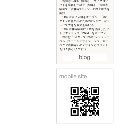
吉祥寺へ移転（09年）、マイクロソ
フトを退職して独立（10年）。吉祥寺
駅前で「吉祥寺Tシャツ」の路上販売を
開始。
11年 渋谷に店舗をオープン。「ホリ
エモン収監の日のためのTシャツ」がテ
レビで大きな脚光を浴びる。
14年 吉祥寺駅前に工房を併設したア
トリエショップ「P&M」をオープン。
現在は「P&M」で3つのTシャツレー
ベル（スモールデザイン、ジジ、スー
ベニア吉祥寺）のデザインとプリント
を日々妻と2人で行う。