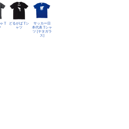
ゃ T
どるがば Tシ
サッカー日
ツ
ャツ
本代表 Tシャ
ツ [ヤタガラ
ス]