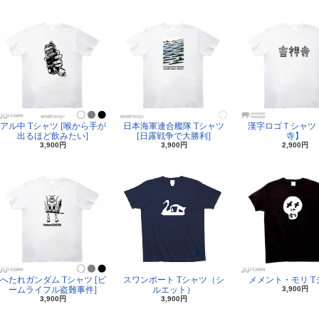
アル中 Tシャツ [喉から手が
日本海軍連合艦隊 Tシャツ
漢字ロゴＴシャツ
出るほど飲みたい]
[日露戦争で大勝利]
寺】
3,900円
3,900円
2,900円
へたれガンダム Tシャツ [ビ
スワンボート Tシャツ（シ
メメント・モリ T
ームライフル盗難事件]
ルエット）
3,900円
3,900円
3,900円