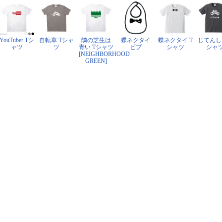
YouTuber Tシ
自転車 Tシャ
隣の芝生は
蝶ネクタイ
蝶ネクタイ T
じてんし
ャツ
ツ
青い Tシャツ
ビブ
シャツ
シャ
[NEIGHBORHOOD
GREEN]