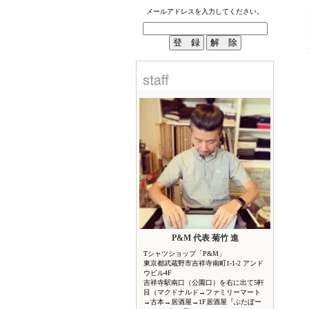
メールアドレスを入力してください。
P&M 代表 菊竹 進
Tシャツショップ「P&M」
東京都武蔵野市吉祥寺南町1-1-2 アンド
ウビル4F
吉祥寺駅南口（公園口）を右に出て5軒
目（マクドナルド→ファミリーマート
→古本→居酒屋→1F居酒屋『ぶたぼー