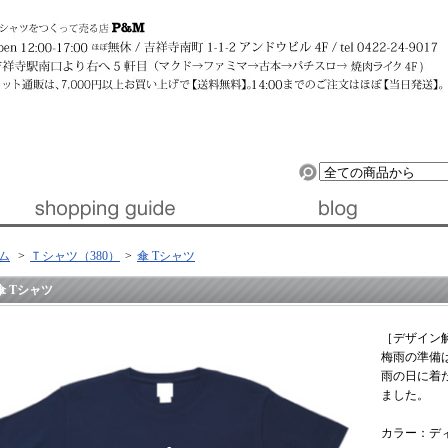
ルデザイン』 │ 東京・吉祥寺
ム
>
Ｔシャツ（380）
>
傘 Tシャツ
傘 Tシャツ
［デザイン
梅雨の準備
雨の日に着
ました。
カラー：デ