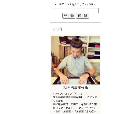
メールアドレスを入力してください。
P&M 代表 菊竹 進
Tシャツショップ「P&M」
東京都武蔵野市吉祥寺南町1-1-2 アンド
ウビル4F
吉祥寺駅南口（公園口）を右に出て5軒
目（マクドナルド→ファミリーマート
→古本→居酒屋→1F居酒屋『ぶたぼー