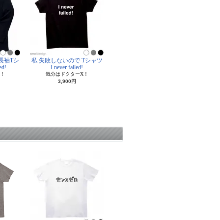
長袖Tシ
私 失敗しないので Tシャツ
ed!
I never failed!
！
気分はドクターX！
3,900円