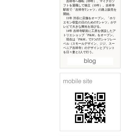
吉祥寺へ移転（09年）、マイクロソ
フトを退職して独立（10年）。吉祥寺
駅前で「吉祥寺Tシャツ」の路上販売を
開始。
11年 渋谷に店舗をオープン。「ホリ
エモン収監の日のためのTシャツ」がテ
レビで大きな脚光を浴びる。
14年 吉祥寺駅前に工房を併設したア
トリエショップ「P&M」をオープン。
現在は「P&M」で3つのTシャツレー
ベル（スモールデザイン、ジジ、スー
ベニア吉祥寺）のデザインとプリント
を日々妻と2人で行う。