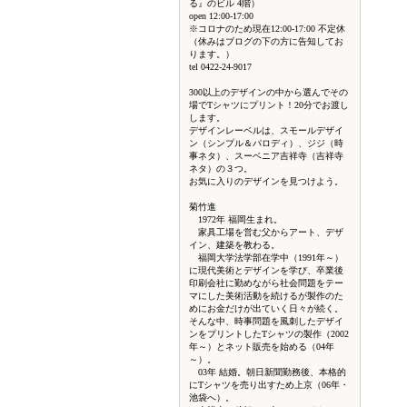
る』のビル 4階）
open 12:00-17:00
※コロナのため現在12:00-17:00 不定休
（休みはブログの下の方に告知してお
ります。）
tel 0422-24-9017
300以上のデザインの中から選んでその
場でTシャツにプリント！20分でお渡し
します。
デザインレーベルは、スモールデザイ
ン（シンプル＆パロディ）、ジジ（時
事ネタ）、スーベニア吉祥寺（吉祥寺
ネタ）の３つ。
お気に入りのデザインを見つけよう。
菊竹進
1972年 福岡生まれ。
家具工場を営む父からアート、デザ
イン、建築を教わる。
福岡大学法学部在学中（1991年～）
に現代美術とデザインを学び、卒業後
印刷会社に勤めながら社会問題をテー
マにした美術活動を続けるが製作のた
めにお金だけが出ていく日々が続く。
そんな中、時事問題を風刺したデザイ
ンをプリントしたTシャツの製作（2002
年～）とネット販売を始める（04年
～）。
03年 結婚。朝日新聞勤務後、本格的
にTシャツを売り出すため上京（06年・
池袋へ）。