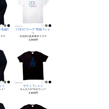
 長袖T
17才の"ウーア"帝国 Tシャ
ツ
ドラマ
大注目の近未来SFドラマ
3,900円
ャツ
サティ Tシャツ
ント"
キムタクの"10カウント"
3,900円