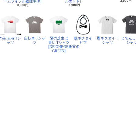
ームライフル盗難事件]
ルエット）
3,900円
3,900円
3,900円
YouTuber Tシ
自転車 Tシャ
隣の芝生は
蝶ネクタイ
蝶ネクタイ T
じてんし
ャツ
ツ
青い Tシャツ
ビブ
シャツ
シャ
[NEIGHBORHOOD
GREEN]