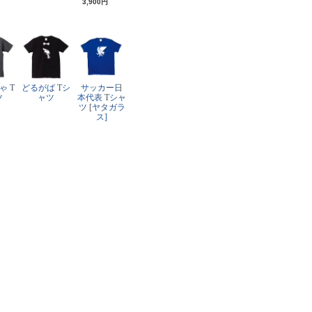
3,900円
ゃ T
どるがば Tシ
サッカー日
ツ
ャツ
本代表 Tシャ
ツ [ヤタガラ
ス]