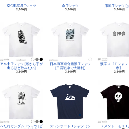
KICHIJOJI Tシャツ
傘 Tシャツ
痛風 Tシャツ [go
2,900円
3,900円
3,900円
アル中 Tシャツ [喉から手が
日本海軍連合艦隊 Tシャツ
漢字ロゴＴシャツ
出るほど飲みたい]
[日露戦争で大勝利]
寺】
3,900円
3,900円
2,900円
へたれガンダム Tシャツ [ビ
スワンボート Tシャツ（シ
メメント・モリ T