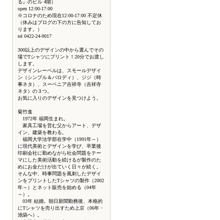
る』のビル 4階）
open 12:00-17:00
※コロナのため現在12:00-17:00 不定休
（休みはブログの下の方に告知してお
ります。）
tel 0422-24-9017
300以上のデザインの中から選んでその
場でTシャツにプリント！20分でお渡し
します。
デザインレーベルは、スモールデザイ
ン（シンプル＆パロディ）、ジジ（時
事ネタ）、スーベニア吉祥寺（吉祥寺
ネタ）の３つ。
お気に入りのデザインを見つけよう。
菊竹進
1972年 福岡生まれ。
家具工場を営む父からアート、デザ
イン、建築を教わる。
福岡大学法学部在学中（1991年～）
に現代美術とデザインを学び、卒業後
印刷会社に勤めながら社会問題をテー
マにした美術活動を続けるが製作のた
めにお金だけが出ていく日々が続く。
そんな中、時事問題を風刺したデザイ
ンをプリントしたTシャツの製作（2002
年～）とネット販売を始める（04年
～）。
03年 結婚。朝日新聞勤務後、本格的
にTシャツを売り出すため上京（06年・
池袋へ）。