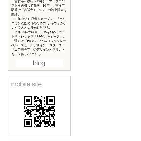
吉祥寺へ移転（09年）、マイクロソ
フトを退職して独立（10年）。吉祥寺
駅前で「吉祥寺Tシャツ」の路上販売を
開始。
11年 渋谷に店舗をオープン。「ホリ
エモン収監の日のためのTシャツ」がテ
レビで大きな脚光を浴びる。
14年 吉祥寺駅前に工房を併設したア
トリエショップ「P&M」をオープン。
現在は「P&M」で3つのTシャツレー
ベル（スモールデザイン、ジジ、スー
ベニア吉祥寺）のデザインとプリント
を日々妻と2人で行う。