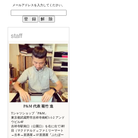
メールアドレスを入力してください。
P&M 代表 菊竹 進
Tシャツショップ「P&M」
東京都武蔵野市吉祥寺南町1-1-2 アンド
ウビル4F
吉祥寺駅南口（公園口）を右に出て5軒
目（マクドナルド→ファミリーマート
→古本→居酒屋→1F居酒屋『ぶたぼー