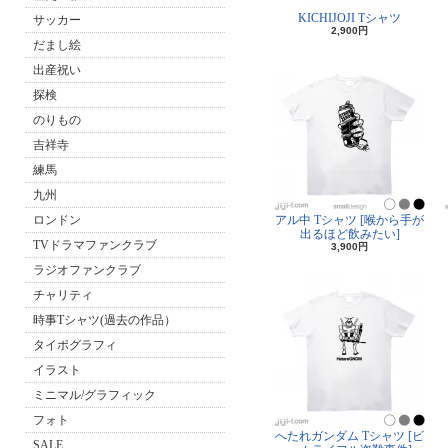
KICHIJOJI Tシャツ
サッカー
2,900円
だまし絵
出産祝い
探検
のりもの
吉祥寺
練馬
九州
ロンドン
アル中 Tシャツ [喉から手が
出るほど飲みたい]
TVドラマファンクラブ
3,900円
ラジオファンクラブ
チャリティ
時事Tシャツ(過去の作品）
タイポグラフィ
イラスト
ミニマル/グラフィック
フォト
へたれガンダム Tシャツ [ビ
SALE