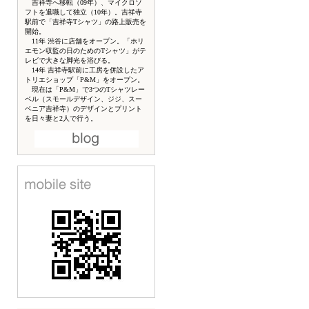
吉祥寺へ移転（09年）、マイクロソ
フトを退職して独立（10年）。吉祥寺
駅前で「吉祥寺Tシャツ」の路上販売を
開始。
11年 渋谷に店舗をオープン。「ホリ
エモン収監の日のためのTシャツ」がテ
レビで大きな脚光を浴びる。
14年 吉祥寺駅前に工房を併設したア
トリエショップ「P&M」をオープン。
現在は「P&M」で3つのTシャツレー
ベル（スモールデザイン、ジジ、スー
ベニア吉祥寺）のデザインとプリント
を日々妻と2人で行う。