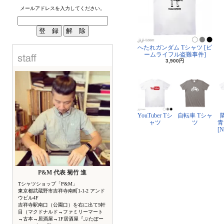
メールアドレスを入力してください。
へたれガンダム Tシャツ [ビ
ームライフル盗難事件]
3,900円
YouTuber Tシ
自転車 Tシャ
ャツ
ツ
青
[
P&M 代表 菊竹 進
Tシャツショップ「P&M」
東京都武蔵野市吉祥寺南町1-1-2 アンド
ウビル4F
吉祥寺駅南口（公園口）を右に出て5軒
目（マクドナルド→ファミリーマート
→古本→居酒屋→1F居酒屋『ぶたぼー