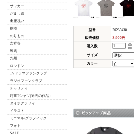
サッカー
だまし絵
出産祝い
探検
型番
20230430
のりもの
販売価格
3,900円
吉祥寺
購入数
練馬
サイズ
九州
カラー
ロンドン
TVドラマファンクラブ
ラジオファンクラブ
チャリティ
時事Tシャツ(過去の作品）
タイポグラフィ
イラスト
ミニマル/グラフィック
フォト
SALE