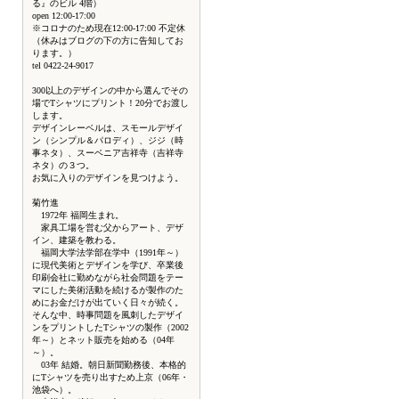
る』のビル 4階）
open 12:00-17:00
※コロナのため現在12:00-17:00 不定休
（休みはブログの下の方に告知してお
ります。）
tel 0422-24-9017
300以上のデザインの中から選んでその
場でTシャツにプリント！20分でお渡し
します。
デザインレーベルは、スモールデザイ
ン（シンプル＆パロディ）、ジジ（時
事ネタ）、スーベニア吉祥寺（吉祥寺
ネタ）の３つ。
お気に入りのデザインを見つけよう。
菊竹進
1972年 福岡生まれ。
家具工場を営む父からアート、デザ
イン、建築を教わる。
福岡大学法学部在学中（1991年～）
に現代美術とデザインを学び、卒業後
印刷会社に勤めながら社会問題をテー
マにした美術活動を続けるが製作のた
めにお金だけが出ていく日々が続く。
そんな中、時事問題を風刺したデザイ
ンをプリントしたTシャツの製作（2002
年～）とネット販売を始める（04年
～）。
03年 結婚。朝日新聞勤務後、本格的
にTシャツを売り出すため上京（06年・
池袋へ）。