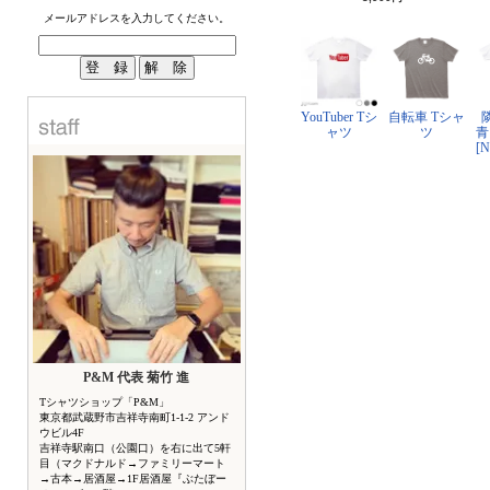
メールアドレスを入力してください。
YouTuber Tシ
自転車 Tシャ
ャツ
ツ
青
[
P&M 代表 菊竹 進
Tシャツショップ「P&M」
東京都武蔵野市吉祥寺南町1-1-2 アンド
ウビル4F
吉祥寺駅南口（公園口）を右に出て5軒
目（マクドナルド→ファミリーマート
→古本→居酒屋→1F居酒屋『ぶたぼー