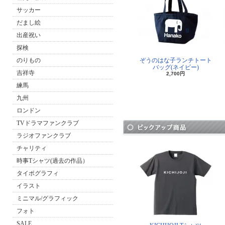
サッカー
だまし絵
出産祝い
探検
のりもの
ぞうのはな子ランチトート
バッグ(ネイビー)
吉祥寺
2,700円
練馬
九州
ロンドン
TVドラマファンクラブ
ラジオファンクラブ
チャリティ
時事Tシャツ(過去の作品）
タイポグラフィ
イラスト
ミニマル/グラフィック
フォト
SALE