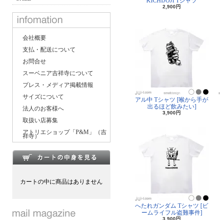
KICHIJOJI Tシャツ
2,900円
会社概要
支払・配送について
お問合せ
スーベニア吉祥寺について
プレス・メディア掲載情報
サイズについて
アル中 Tシャツ [喉から手が
出るほど飲みたい]
法人のお客様へ
3,900円
取扱い店募集
アトリエショップ「P&M」（吉
祥寺）
カートの中に商品はありません
へたれガンダム Tシャツ [ビ
ームライフル盗難事件]
3,900円