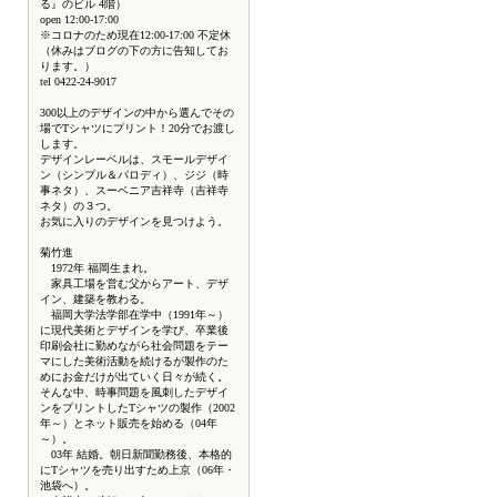
る』のビル 4階）
open 12:00-17:00
※コロナのため現在12:00-17:00 不定休
（休みはブログの下の方に告知してお
ります。）
tel 0422-24-9017
300以上のデザインの中から選んでその
場でTシャツにプリント！20分でお渡し
します。
デザインレーベルは、スモールデザイ
ン（シンプル＆パロディ）、ジジ（時
事ネタ）、スーベニア吉祥寺（吉祥寺
ネタ）の３つ。
お気に入りのデザインを見つけよう。
菊竹進
1972年 福岡生まれ。
家具工場を営む父からアート、デザ
イン、建築を教わる。
福岡大学法学部在学中（1991年～）
に現代美術とデザインを学び、卒業後
印刷会社に勤めながら社会問題をテー
マにした美術活動を続けるが製作のた
めにお金だけが出ていく日々が続く。
そんな中、時事問題を風刺したデザイ
ンをプリントしたTシャツの製作（2002
年～）とネット販売を始める（04年
～）。
03年 結婚。朝日新聞勤務後、本格的
にTシャツを売り出すため上京（06年・
池袋へ）。