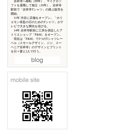
吉祥寺へ移転（09年）、マイクロソ
フトを退職して独立（10年）。吉祥寺
駅前で「吉祥寺Tシャツ」の路上販売を
開始。
11年 渋谷に店舗をオープン。「ホリ
エモン収監の日のためのTシャツ」がテ
レビで大きな脚光を浴びる。
14年 吉祥寺駅前に工房を併設したア
トリエショップ「P&M」をオープン。
現在は「P&M」で3つのTシャツレー
ベル（スモールデザイン、ジジ、スー
ベニア吉祥寺）のデザインとプリント
を日々妻と2人で行う。