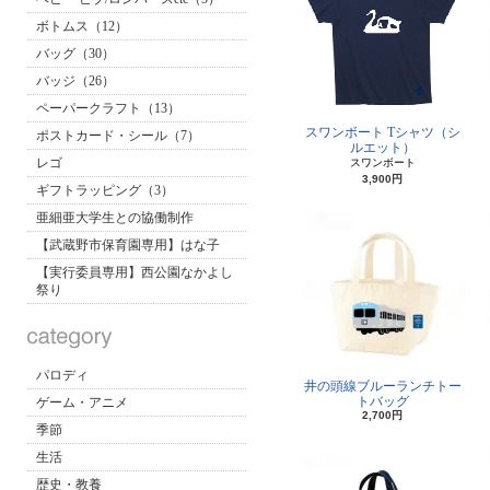
ボトムス（12）
バッグ（30）
バッジ（26）
ペーパークラフト（13）
スワンボート Tシャツ（シ
ポストカード・シール（7）
ルエット）
レゴ
スワンボート
3,900円
ギフトラッピング（3）
亜細亜大学生との協働制作
【武蔵野市保育園専用】はな子
【実行委員専用】西公園なかよし
祭り
パロディ
井の頭線ブルーランチトー
トバッグ
ゲーム・アニメ
2,700円
季節
生活
歴史・教養