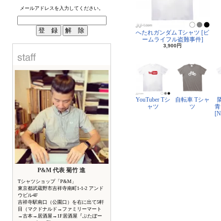
メールアドレスを入力してください。
へたれガンダム Tシャツ [ビ
ームライフル盗難事件]
3,900円
YouTuber Tシ
自転車 Tシャ
ャツ
ツ
青
[
P&M 代表 菊竹 進
Tシャツショップ「P&M」
東京都武蔵野市吉祥寺南町1-1-2 アンド
ウビル4F
吉祥寺駅南口（公園口）を右に出て5軒
目（マクドナルド→ファミリーマート
→古本→居酒屋→1F居酒屋『ぶたぼー