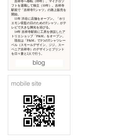
吉祥寺へ移転（09年）、マイクロソ
フトを退職して独立（10年）。吉祥寺
駅前で「吉祥寺Tシャツ」の路上販売を
開始。
11年 渋谷に店舗をオープン。「ホリ
エモン収監の日のためのTシャツ」がテ
レビで大きな脚光を浴びる。
14年 吉祥寺駅前に工房を併設したア
トリエショップ「P&M」をオープン。
現在は「P&M」で3つのTシャツレー
ベル（スモールデザイン、ジジ、スー
ベニア吉祥寺）のデザインとプリント
を日々妻と2人で行う。