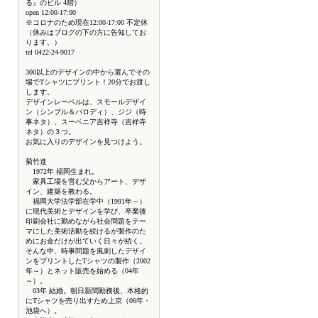
る』のビル 4階）
open 12:00-17:00
※コロナのため現在12:00-17:00 不定休
（休みはブログの下の方に告知してお
ります。）
tel 0422-24-9017
300以上のデザインの中から選んでその
場でTシャツにプリント！20分でお渡し
します。
デザインレーベルは、スモールデザイ
ン（シンプル＆パロディ）、ジジ（時
事ネタ）、スーベニア吉祥寺（吉祥寺
ネタ）の３つ。
お気に入りのデザインを見つけよう。
菊竹進
1972年 福岡生まれ。
家具工場を営む父からアート、デザ
イン、建築を教わる。
福岡大学法学部在学中（1991年～）
に現代美術とデザインを学び、卒業後
印刷会社に勤めながら社会問題をテー
マにした美術活動を続けるが製作のた
めにお金だけが出ていく日々が続く。
そんな中、時事問題を風刺したデザイ
ンをプリントしたTシャツの製作（2002
年～）とネット販売を始める（04年
～）。
03年 結婚。朝日新聞勤務後、本格的
にTシャツを売り出すため上京（06年・
池袋へ）。