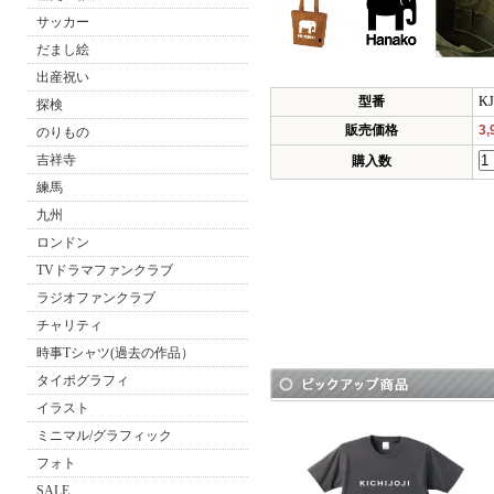
サッカー
だまし絵
出産祝い
型番
KJ
探検
販売価格
3
のりもの
吉祥寺
購入数
練馬
九州
ロンドン
TVドラマファンクラブ
ラジオファンクラブ
チャリティ
時事Tシャツ(過去の作品）
タイポグラフィ
イラスト
ミニマル/グラフィック
フォト
SALE