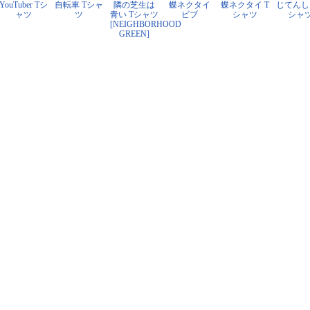
YouTuber Tシ
自転車 Tシャ
隣の芝生は
蝶ネクタイ
蝶ネクタイ T
じてんし
ャツ
ツ
青い Tシャツ
ビブ
シャツ
シャ
[NEIGHBORHOOD
GREEN]