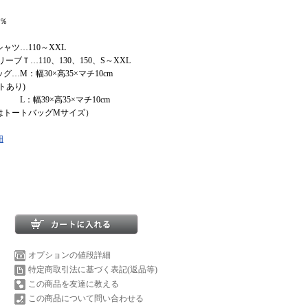
0％
ャツ…110～XXL
ブＴ…110、130、150、S～XXL
…M：幅30×高35×マチ10cm
トあり)
9×高35×マチ10cm
はトートバッグMサイズ）
細
オプションの値段詳細
特定商取引法に基づく表記(返品等)
この商品を友達に教える
この商品について問い合わせる