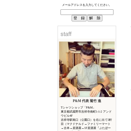
メールアドレスを入力してください。
P&M 代表 菊竹 進
Tシャツショップ「P&M」
東京都武蔵野市吉祥寺南町1-1-2 アンド
ウビル4F
吉祥寺駅南口（公園口）を右に出て5軒
目（マクドナルド→ファミリーマート
→古本→居酒屋→1F居酒屋『ぶたぼー