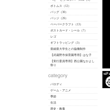
ボトムス（12）
バッグ（30）
バッジ（26）
ペーパークラフト（13）
ポストカード・シール（7）
レゴ
ギフトラッピング（3）
亜細亜大学生との協働制作
【武蔵野市保育園専用】はな子
【実行委員専用】西公園なかよし
祭り
パロディ
ゲーム・アニメ
季節
生活
歴史・教養