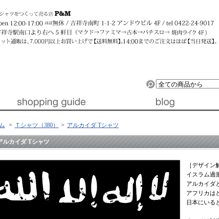
ルデザイン』 │ 東京・吉祥寺
ム
>
Ｔシャツ（380）
>
アルカイダ Tシャツ
アルカイダ Tシャツ
［デザイン
イスラム過
アルカイダ
アフリカは
日本にいる