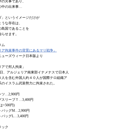
岸の火事であり、
の中の出来事…
ダ」というイメージだけが
ような存在は、
の島国であることを
知らせます。
ラム
リア拘束事件の背景にあるマリ戦争」
ニューズウィーク日本版より
リアで邦人拘束」
月16日、アルジェリア南東部イナメナスで日本人
３人を含む外国人約４０人が国際テロ組織ア
系のイスラム武装勢力に拘束された。
ツ…2,900円
ーブＴ…3,400円
500円)
グM…2,900円
グL…3,400円
ラック