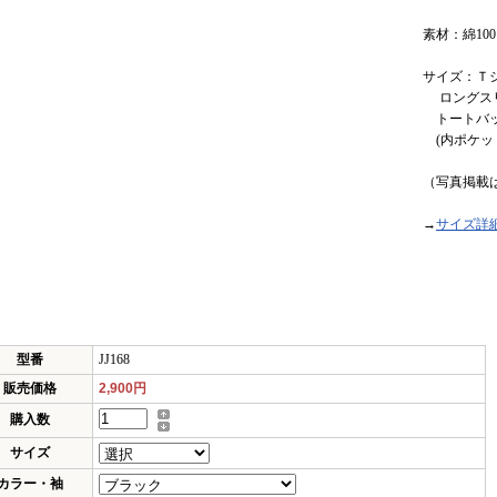
素材：綿10
サイズ：Ｔシ
ロングスリー
トートバッグ
(内ポケッ
L：幅3
（写真掲載
→
サイズ詳
型番
JJ168
販売価格
2,900円
購入数
サイズ
カラー・袖