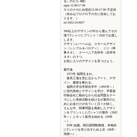
る』のビル 4階）
open 12:00-17:00
※コロナのため現在12:00-17:00 不定休
（休みはブログの下の方に告知してお
ります。）
tel 0422-24-9017
300以上のデザインの中から選んでその
場でTシャツにプリント！20分でお渡し
します。
デザインレーベルは、スモールデザイ
ン（シンプル＆パロディ）、ジジ（時
事ネタ）、スーベニア吉祥寺（吉祥寺
ネタ）の３つ。
お気に入りのデザインを見つけよう。
菊竹進
1972年 福岡生まれ。
家具工場を営む父からアート、デザ
イン、建築を教わる。
福岡大学法学部在学中（1991年～）
に現代美術とデザインを学び、卒業後
印刷会社に勤めながら社会問題をテー
マにした美術活動を続けるが製作のた
めにお金だけが出ていく日々が続く。
そんな中、時事問題を風刺したデザイ
ンをプリントしたTシャツの製作（2002
年～）とネット販売を始める（04年
～）。
03年 結婚。朝日新聞勤務後、本格的
にTシャツを売り出すため上京（06年・
池袋へ）。