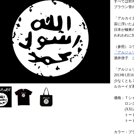
すべては対
ブラウン管
「アルカイ
宙に浮いた
日本が極東
われわれに
（参照）コ
「アルジェ
酒井啓子 
「アルジェ
2013年1
少なくとも
ルカーイダ
価格：Ｔシャ
ロングスリ
(XXLは+
トートバッ
トートバッ
カラー：ブ