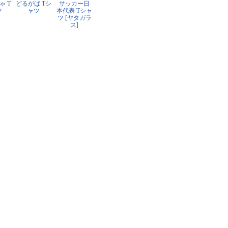
ゃ T
どるがば Tシ
サッカー日
ツ
ャツ
本代表 Tシャ
ツ [ヤタガラ
ス]