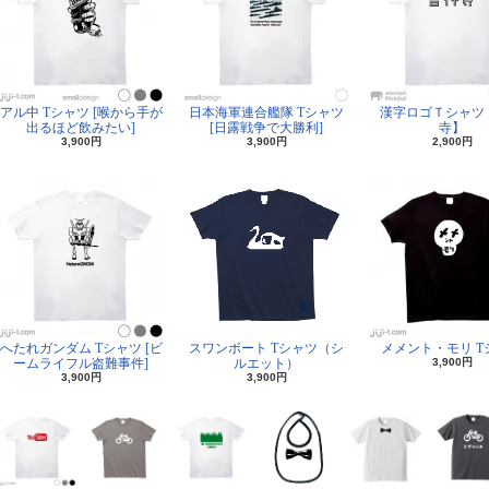
アル中 Tシャツ [喉から手が
日本海軍連合艦隊 Tシャツ
漢字ロゴＴシャツ
出るほど飲みたい]
[日露戦争で大勝利]
寺】
3,900円
3,900円
2,900円
へたれガンダム Tシャツ [ビ
スワンボート Tシャツ（シ
メメント・モリ T
ームライフル盗難事件]
ルエット）
3,900円
3,900円
3,900円