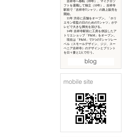
吉祥寺へ移転（09年）、マイクロソ
フトを退職して独立（10年）。吉祥寺
駅前で「吉祥寺Tシャツ」の路上販売を
開始。
11年 渋谷に店舗をオープン。「ホリ
エモン収監の日のためのTシャツ」がテ
レビで大きな脚光を浴びる。
14年 吉祥寺駅前に工房を併設したア
トリエショップ「P&M」をオープン。
現在は「P&M」で3つのTシャツレー
ベル（スモールデザイン、ジジ、スー
ベニア吉祥寺）のデザインとプリント
を日々妻と2人で行う。