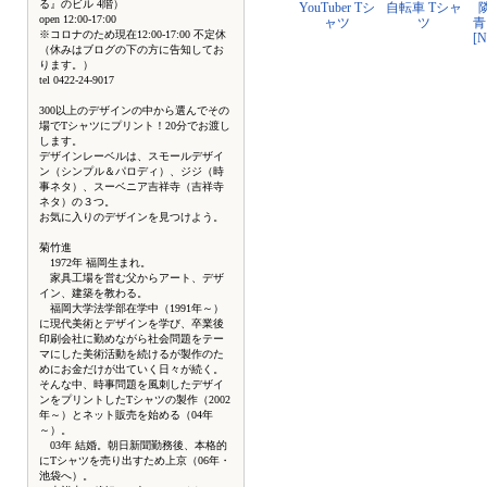
る』のビル 4階）
YouTuber Tシ
自転車 Tシャ
open 12:00-17:00
ャツ
ツ
青
※コロナのため現在12:00-17:00 不定休
[
（休みはブログの下の方に告知してお
ります。）
tel 0422-24-9017
300以上のデザインの中から選んでその
場でTシャツにプリント！20分でお渡し
します。
デザインレーベルは、スモールデザイ
ン（シンプル＆パロディ）、ジジ（時
事ネタ）、スーベニア吉祥寺（吉祥寺
ネタ）の３つ。
お気に入りのデザインを見つけよう。
菊竹進
1972年 福岡生まれ。
家具工場を営む父からアート、デザ
イン、建築を教わる。
福岡大学法学部在学中（1991年～）
に現代美術とデザインを学び、卒業後
印刷会社に勤めながら社会問題をテー
マにした美術活動を続けるが製作のた
めにお金だけが出ていく日々が続く。
そんな中、時事問題を風刺したデザイ
ンをプリントしたTシャツの製作（2002
年～）とネット販売を始める（04年
～）。
03年 結婚。朝日新聞勤務後、本格的
にTシャツを売り出すため上京（06年・
池袋へ）。