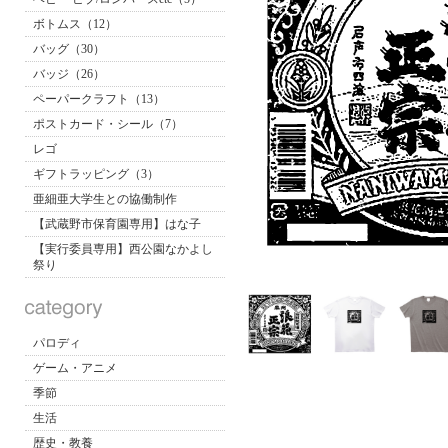
ボトムス（12）
バッグ（30）
バッジ（26）
ペーパークラフト（13）
ポストカード・シール（7）
レゴ
ギフトラッピング（3）
亜細亜大学生との協働制作
【武蔵野市保育園専用】はな子
【実行委員専用】西公園なかよし
祭り
パロディ
ゲーム・アニメ
季節
生活
歴史・教養