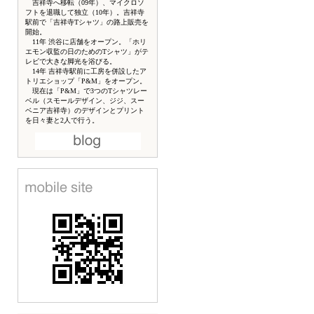
吉祥寺へ移転（09年）、マイクロソ
フトを退職して独立（10年）。吉祥寺
駅前で「吉祥寺Tシャツ」の路上販売を
開始。
11年 渋谷に店舗をオープン。「ホリ
エモン収監の日のためのTシャツ」がテ
レビで大きな脚光を浴びる。
14年 吉祥寺駅前に工房を併設したア
トリエショップ「P&M」をオープン。
現在は「P&M」で3つのTシャツレー
ベル（スモールデザイン、ジジ、スー
ベニア吉祥寺）のデザインとプリント
を日々妻と2人で行う。