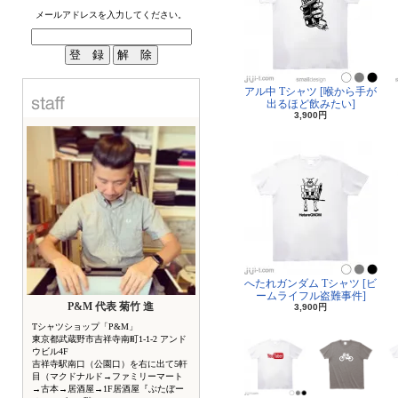
メールアドレスを入力してください。
アル中 Tシャツ [喉から手が
出るほど飲みたい]
3,900円
へたれガンダム Tシャツ [ビ
ームライフル盗難事件]
P&M 代表 菊竹 進
3,900円
Tシャツショップ「P&M」
東京都武蔵野市吉祥寺南町1-1-2 アンド
ウビル4F
吉祥寺駅南口（公園口）を右に出て5軒
目（マクドナルド→ファミリーマート
→古本→居酒屋→1F居酒屋『ぶたぼー